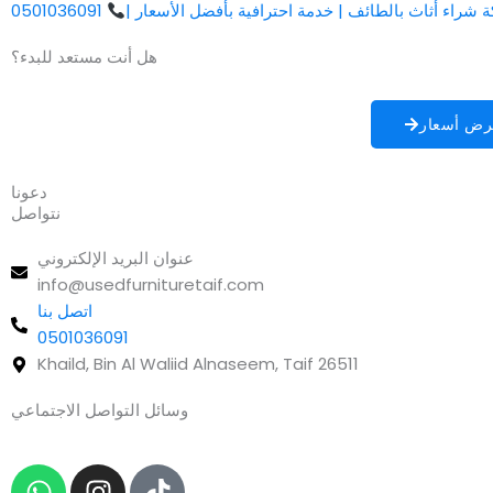
 شراء أثاث بالطائف | خدمة احترافية بأفضل الأسعار |
0501036091
هل أنت مستعد للبدء؟
رض أسعار
دعونا
نتواصل
عنوان البريد الإلكتروني
info@usedfurnituretaif.com
اتصل بنا
0501036091
Khaild, Bin Al Waliid Alnaseem, Taif 26511
وسائل التواصل الاجتماعي
W
I
T