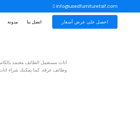
info@usedfurnituretaif.com
احصل على عرض أسعار
اتصل بنا
مدونة
اثاث مستعمل الطائف معتمد بالكا
وطائف عرفه. كما يمكنك شراء اثا