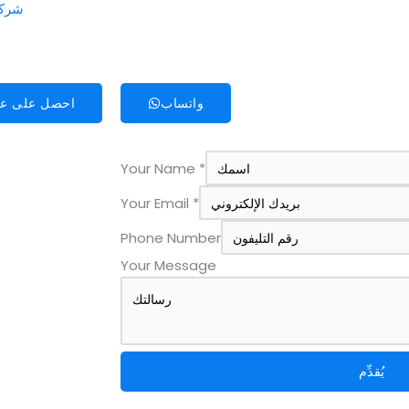
شركة
واتساب
احصل على ع
Your Name
*
Your Email
*
Phone Number
E
Your Message
m
a
i
l
يُقدِّم
N
u