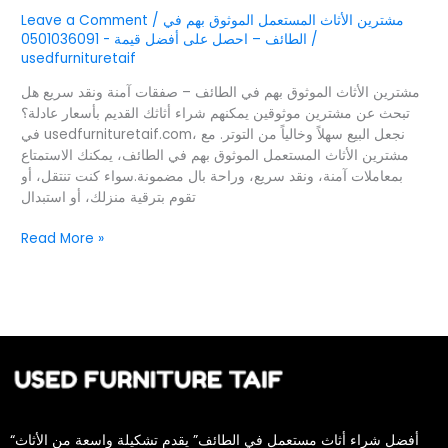
مشترين الأثاث المستعمل الموثوق بهم في
/
Leave a Comment
/
الطائف – احصل على أفضل قيمة - 0501036091
usedfurnituretaif
مشترين الأثاث الموثوق بهم في الطائف – صفقات آمنة ونقد سريع هل
تبحث عن مشترين موثوقين يمكنهم شراء أثاثك القديم بأسعار عادلة؟
في usedfurnituretaif.com، نجعل البيع سهلاً وخالياً من التوتر. مع
مشترين الأثاث المستعمل الموثوق بهم في الطائف، يمكنك الاستمتاع
بمعاملات آمنة، ونقد سريع، وراحة بال مضمونة.سواء كنت تنتقل، أو
تقوم بترقية منزلك، أو استبدال
Read More »
“أفضل شراء أثاث مستعمل في الطائف” يقدم تشكيلة واسعة من الأثاث