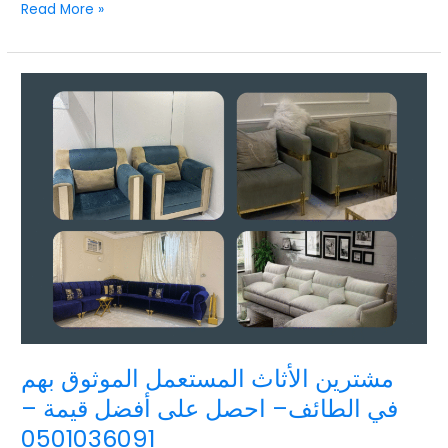
Read More »
مشترين
الأثاث
المستعمل
الموثوق
بهم
في
الطائف–
احصل
على
أفضل
قيمة
–
0501036091
مشترين الأثاث المستعمل الموثوق بهم
في الطائف– احصل على أفضل قيمة –
0501036091