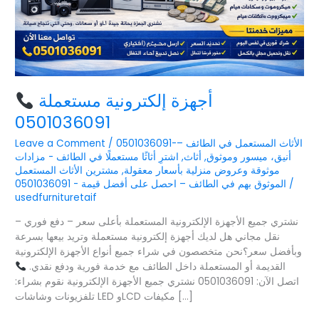
أجهزة إلكترونية مستعملة
0501036091
0501036091-الأثاث المستعمل في الطائف –
/
Leave a Comment
أنيق، ميسور وموثوق
,
أثاث
,
اشترِ أثاثًا مستعملًا في الطائف - مزادات
موثوقة وعروض منزلية بأسعار معقولة
,
مشترين الأثاث المستعمل
/
الموثوق بهم في الطائف – احصل على أفضل قيمة - 0501036091
usedfurnituretaif
نشتري جميع الأجهزة الإلكترونية المستعملة بأعلى سعر – دفع فوري –
نقل مجاني هل لديك أجهزة إلكترونية مستعملة وتريد بيعها بسرعة
وبأفضل سعر؟نحن متخصصون في شراء جميع أنواع الأجهزة الإلكترونية
القديمة أو المستعملة داخل الطائف مع خدمة فورية ودفع نقدي.
اتصل الآن: 0501036091 نشتري جميع الأجهزة الإلكترونية نقوم بشراء:
تلفزيونات وشاشات LED وLCD مكيفات […]