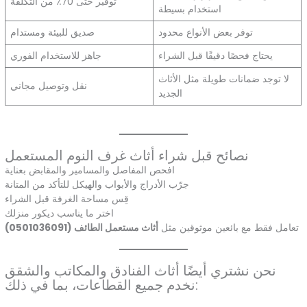
توفير حتى 70٪ من التكلفة
استخدام بسيطة
توفر بعض الأنواع محدود
صديق للبيئة ومستدام
يحتاج فحصًا دقيقًا قبل الشراء
جاهز للاستخدام الفوري
لا توجد ضمانات طويلة مثل الأثاث
نقل وتوصيل مجاني
الجديد
نصائح قبل شراء أثاث غرف النوم المستعمل
افحص المفاصل والمسامير والمقابض بعناية
جرّب الأدراج والأبواب والهيكل للتأكد من المتانة
قِس مساحة الغرفة قبل الشراء
اختر ما يناسب ديكور منزلك
تعامل فقط مع بائعين موثوقين مثل
أثاث مستعمل الطائف (0501036091)
نحن نشتري أيضًا أثاث الفنادق والمكاتب والشقق
نخدم جميع القطاعات، بما في ذلك: