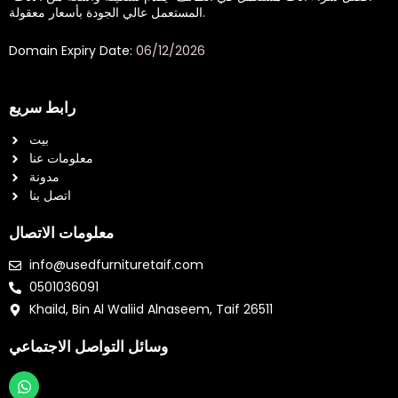
المستعمل عالي الجودة بأسعار معقولة.
Domain Expiry Date:
06/12/2026
رابط سريع
بيت
معلومات عنا
مدونة
اتصل بنا
معلومات الاتصال
info@usedfurnituretaif.com
0501036091
Khaild, Bin Al Waliid Alnaseem, Taif 26511
وسائل التواصل الاجتماعي