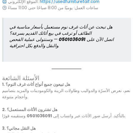
https://usedfurnituretaif.com
الموقع الإلكتروني:
ساعات العمل: يوميًا من 8:00 صباحًا حتى 11:00 مساءً
هل تبحث عن أثاث غرف نوم مستعمل بأسعار مناسبة في
الطائف أو ترغب في بيع أثاثك القديم بسرعة؟
اتصل الآن على
0501036091
— وسنتولى عملية الفحص
والنقل والدفع بكل احترافية.
الأسئلة الشائعة
1. هل تبيعون جميع أنواع أثاث غرف النوم؟
نعم، نعرض الأسرّة والدواليب وطاولات الزينة والكومودينات والمزيد بتصاميم
وأحجام متنوعة.
2. هل تشترون الأثاث المستعمل؟
وسنقيمه فورًا.
بالتأكيد. أرسل صور الأثاث عبر واتساب إلى
0501036091
3. هل النقل مجاني؟