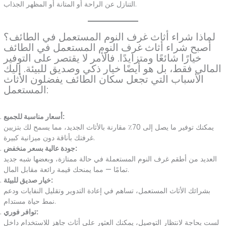
التنازل عن الراحة أو المتانة أو المظهر الجذاب.
لماذا شراء أثاث غرف النوم المستعمل في الطائف؟
أصبح شراء أثاث غرف النوم المستعمل في الطائف
خيارًا شائعًا ومتزايدًا. فالأمر لا يقتصر على التوفير
المالي فقط، بل هو أيضًا خيار ذكي وصديق للبيئة. إليك
الأسباب التي تجعل سكان الطائف يفضلون الأثاث
المستعمل:
أسعار مناسبة للجميع:
يمكنك توفير ما يصل إلى 70٪ مقارنة بالأثاث الجديد، مما يسمح لك بتزيين
غرفتك بأناقة دون ميزانية كبيرة.
جودة عالية بسعر منخفض:
العديد من أطقم غرف النوم المستعملة في حالة ممتازة، وبعضها شبه جديد
تمامًا — مما يمنحك قيمة رائعة مقابل المال.
خيار صديق للبيئة:
بشرائك الأثاث المستعمل، تساهم في إعادة التدوير وتقليل النفايات ودعم
نمط حياة مستدام.
توافر فوري:
لست بحاجة لانتظار التوصيل، يمكنك العثور على أثاث جاهز للاستخدام داخل