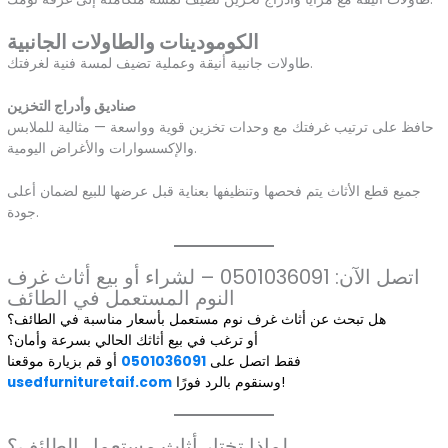
الكومودينات والطاولات الجانبية
طاولات جانبية أنيقة وعملية تضيف لمسة فنية لغرفتك.
صناديق وأدراج التخزين
حافظ على ترتيب غرفتك مع وحدات تخزين قوية وواسعة — مثالية للملابس
والإكسسوارات والأغراض اليومية.
جميع قطع الأثاث يتم فحصها وتنظيفها بعناية قبل عرضها للبيع لضمان أعلى
جودة.
اتصل الآن: 0501036091 – لشراء أو بيع أثاث غرف
النوم المستعمل في الطائف
هل تبحث عن أثاث غرف نوم مستعمل بأسعار مناسبة في الطائف؟
أو ترغب في بيع أثاثك الحالي بسرعة وأمان؟
فقط اتصل على
0501036091
أو قم بزيارة موقعنا
وسنقوم بالرد فورًا!
usedfurnituretaif.com
لماذا تختار أثاث مستعمل الطائف؟