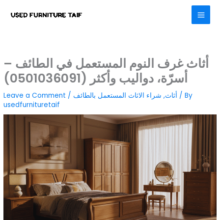
Skip
to
content
أثاث غرف النوم المستعمل في الطائف –
أسرّة، دواليب وأكثر (0501036091)
/ By
أثاث
,
شراء الاثاث المستعمل بالطائف
/
Leave a Comment
usedfurnituretaif