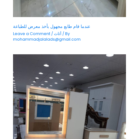
عندما قام طابع مجهول بأخذ معرض للطباعة
/ By
أثاث
/
Leave a Comment
mohammadjalalads@gmail.com