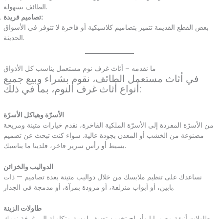
الطائف بسهولة.
تصاميم فريدة:
بعض القطع القديمة تتميز بتصاميم كلاسيكية أو فاخرة لا تتوفر في الأسواق
الحديثة.
ما نقدمه – أثاث غرف نوم مستعمل يناسب كل الأذواق
في أثاث مستعمل الطائف، نقوم بشراء وبيع جميع
أنواع أثاث غرف النوم، بما في ذلك:
الأسرّة وهياكل الأسرّة
من الأسرّة المفردة إلى الأسرّة الملكية الفاخرة، نقدم خيارات متينة ومريحة
مصنوعة من الخشب أو المعدن بجودة عالية. سواء كنت تبحث عن تصميم
بسيط أو رأس سرير فاخر، فلدينا ما يناسبك.
الدواليب والخزائن
نساعدك على تنظيم ملابسك من خلال دواليب متينة بعدة تصاميم — ذات
بابين، أو أبواب منزلقة، أو مزودة بمرآة، أو مدمجة في الجدار.
طاولات الزينة
طاولات أنيقة مع مرايا وأدراج تخزين تضيف لمسة متكاملة إلى غرفة نومك.