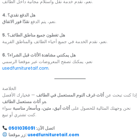
نعم، نقدم خدمة نقل واستلام مجانية داخل الطائف.
4. هل الدفع نقدي؟
.
نعم، يتم الدفع
نقدًا فور الاتفاق
5. هل تغطون جميع مناطق الطائف؟
نعم، نقدم الخدمة في جميع أحياء الطائف والمناطق القريبة.
6. هل يمكنني مشاهدة الأثاث قبل الشراء؟
نعم، يمكنك تصفح المعروضات عبر موقعنا الرسمي
usedfurnituretaif.com
.
الخلاصة
إذا كنت تبحث عن
أثاث غرف النوم المستعمل في الطائف
— فخيارك الأفضل
.
هو
أثاث مستعمل الطائف
نحن وجهتك المثالية للحصول على
أثاث أنيق، متين، وبأسعار مناسبة
سواء
كنت تشتري أو تبيع.
اتصل الآن:
0501036091
usedfurnituretaif.com
زر موقعنا: