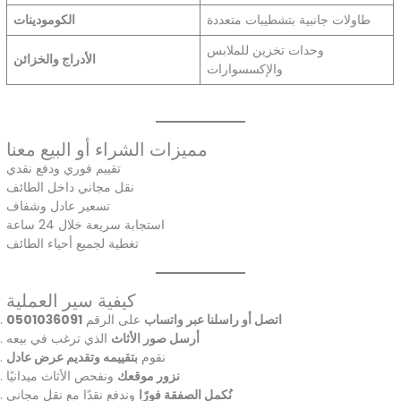
طاولات جانبية بتشطيبات متعددة
الكومودينات
وحدات تخزين للملابس
الأدراج والخزائن
والإكسسوارات
مميزات الشراء أو البيع معنا
تقييم فوري ودفع نقدي
نقل مجاني داخل الطائف
تسعير عادل وشفاف
استجابة سريعة خلال 24 ساعة
تغطية لجميع أحياء الطائف
كيفية سير العملية
اتصل أو راسلنا عبر واتساب
على الرقم
0501036091
أرسل صور الأثاث
الذي ترغب في بيعه
نقوم
بتقييمه وتقديم عرض عادل
نزور موقعك
ونفحص الأثاث ميدانيًا
نُكمل الصفقة فورًا
وندفع نقدًا مع نقل مجاني