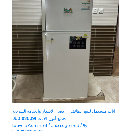
اثاث مستعمل للبيع الطائف – أفضل الأسعار والخدمة السريعة
لجميع أنواع الأثاث 0501036091
Leave a Comment
/
Uncategorized
/ By
usedfurnituretaif