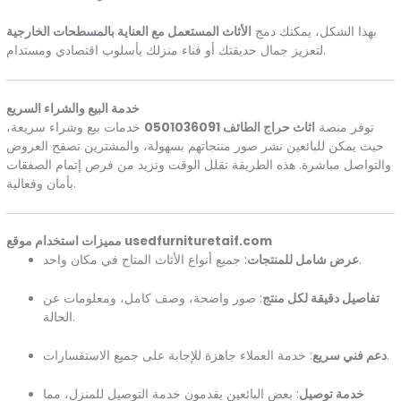
بهذا الشكل، يمكنك دمج
الأثاث المستعمل مع العناية بالمسطحات الخارجية
لتعزيز جمال حديقتك أو فناء منزلك بأسلوب اقتصادي ومستدام.
خدمة البيع والشراء السريع
توفر منصة
اثاث حراج الطائف 0501036091
خدمات بيع وشراء سريعة،
حيث يمكن للبائعين نشر صور منتجاتهم بسهولة، والمشترين تصفح العروض
والتواصل مباشرة. هذه الطريقة تقلل الوقت وتزيد من فرص إتمام الصفقات
بأمان وفعالية.
مميزات استخدام موقع usedfurnituretaif.com
: جميع أنواع الأثاث المتاح في مكان واحد.
عرض شامل للمنتجات
تفاصيل دقيقة لكل منتج
: صور واضحة، وصف كامل، ومعلومات عن
الحالة.
: خدمة العملاء جاهزة للإجابة على جميع الاستفسارات.
دعم فني سريع
خدمة توصيل
: بعض البائعين يقدمون خدمة التوصيل للمنزل، مما