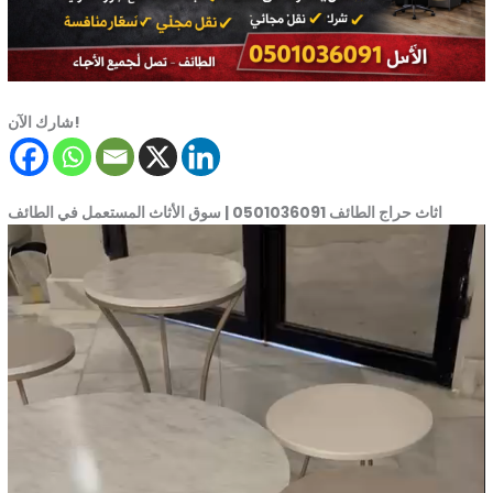
شارك الآن!
اثاث حراج الطائف 0501036091 | سوق الأثاث المستعمل في الطائف
Video
Player