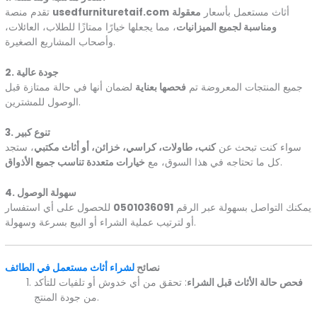
أثاث مستعمل بأسعار
معقولة
usedfurnituretaif.com
تقدم منصة
ومناسبة لجميع الميزانيات
، مما يجعلها خيارًا ممتازًا للطلاب، العائلات،
وأصحاب المشاريع الصغيرة.
2. جودة عالية
جميع المنتجات المعروضة تم
فحصها بعناية
لضمان أنها في حالة ممتازة قبل
الوصول للمشترين.
3. تنوع كبير
سواء كنت تبحث عن
كنب، طاولات، كراسي، خزائن، أو أثاث مكتبي
، ستجد
.
كل ما تحتاجه في هذا السوق، مع
خيارات متعددة تناسب جميع الأذواق
4. سهولة الوصول
يمكنك التواصل بسهولة عبر الرقم
0501036091
للحصول على أي استفسار
أو لترتيب عملية الشراء أو البيع بسرعة وسهولة.
نصائح
لشراء أثاث مستعمل في الطائف
فحص حالة الأثاث قبل الشراء
: تحقق من أي خدوش أو تلفيات للتأكد
من جودة المنتج.