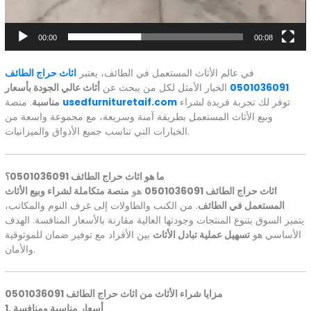
00:00
00:08
في عالم الأثاث المستعمل في الطائف، يعتبر
اثاث حراج الطائف
0501036091
الخيار الأمثل لكل من يبحث عن
أثاث عالي الجودة بأسعار
توفر لك تجربة فريدة لشراء
usedfurnituretaif.com
. منصة
مناسبة
وبيع الأثاث المستعمل بطريقة آمنة وسريعة، مع مجموعة واسعة من
الخيارات التي تناسب جميع الأذواق والميزانيات.
ما هو اثاث حراج الطائف 0501036091؟
اثاث حراج الطائف 0501036091
هو
منصة متكاملة لشراء وبيع الأثاث
المستعمل في الطائف
. من الكنب والطاولات إلى غرف النوم والمكاتب،
يتميز السوق بتنوع المنتجات وجودتها العالية مقارنة بالأسعار المنافسة. الهدف
الأساسي هو
تسهيل عملية تبادل الأثاث
بين الأفراد مع توفير ضمان للموثوقية
والأمان.
مزايا شراء الأثاث من اثاث حراج الطائف 0501036091
1. أسعار مناسبة ومنافسة