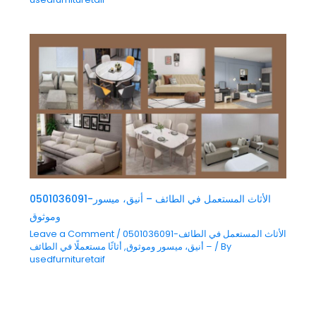
0501036091-الأثاث المستعمل في الطائف – أنيق، ميسور
وموثوق
0501036091-الأثاث المستعمل في الطائف
/
Leave a Comment
/ By
– أنيق، ميسور وموثوق
,
أثاثًا مستعملًا في الطائف
usedfurnituretaif