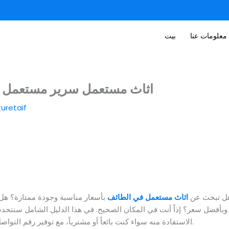
معلومات عنا
بيت
اثاث مستعمل سرير مستعمل اثاث م
turetaif
ل تبحث عن
اثاث مستعمل في الطائف
بأسعار مناسبة وجودة ممتازة؟ هل
وبأفضل سعر؟ إذاً أنت في المكان الصحيح. في هذا الدليل الشامل سنت
للحصول على خدمة سريعة وموثوقة.
الاستفادة منه سواء كنت بائعاً أو مشترياً، مع توفير رقم التوا