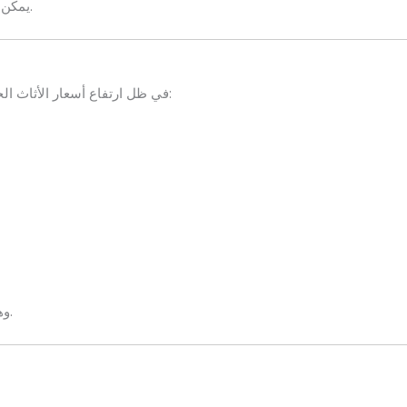
للحصول على خدمة فورية.
يمكن 
في ظل ارتفاع أسعار الأثاث الجديد، أصبح شراء الأثاث المستعمل خياراً عملياً للأسباب التالية:
نشطاً ومربحاً للجميع.
وه