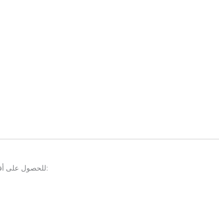
، اتبع هذه النصائح:
للحصول على أف