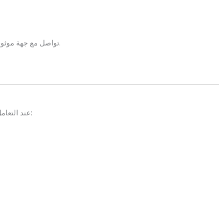
للحصول على تقييم عادل.
تواصل مع جهة موثوق
عند التعامل مع جهة متخصصة في شراء الأثاث المستعمل، ستحصل على: