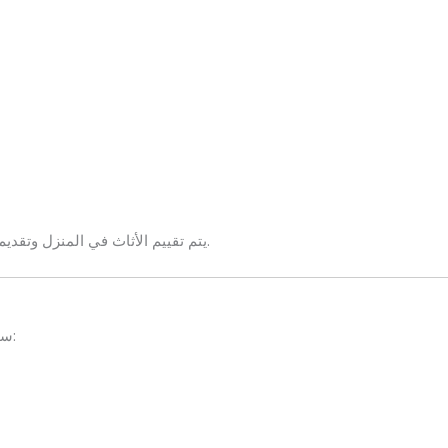
يتم تقييم الأثاث في المنزل وتقديم سعر مناسب، مع خدمة فك ونقل مجانية في كثير من الحالات.
متنوع جداً، ومن أكثر القطع طلباً:
سو