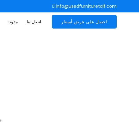
info@usedfurnituretaif.com
احصل على عرض أسعار
اتصل بنا
مدونة
ه