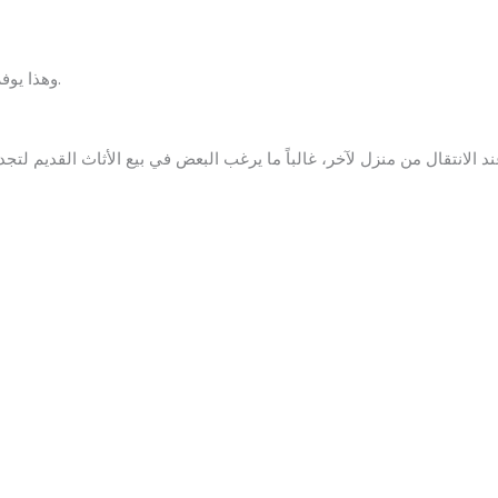
وهذا يوفر عليك الوقت والجهد بدلاً من البحث عن مشترين بشكل فردي.
د الانتقال من منزل لآخر، غالباً ما يرغب البعض في بيع الأثاث القديم لتجد