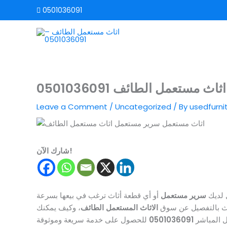
Skip
0501036091
to
content
ستعمل الطائف 0501036091
Leave a Comment
/
Uncategorized
/ By
usedfurni
شارك الآن!
 لديك
سرير مستعمل
أو أي قطعة أثاث ترغب في بيعها بسرعة
حدث بالتفصيل عن سوق
الاثاث المستعمل الطائف
، وكيف يمكنك
صل المباشر
0501036091