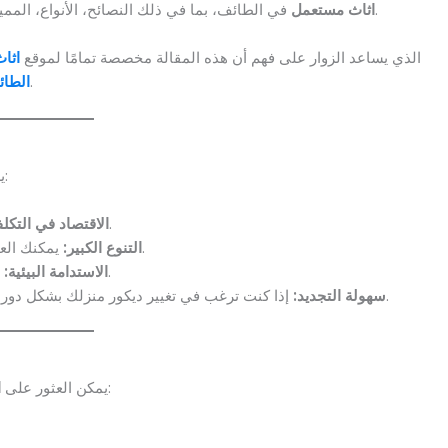
في الطائف، بما في ذلك النصائح، الأنواع، المميزات والعيوب، وكيفية اختيار الأثاث المناسب لمنزلك أو مكتبك.
اثاث مستعمل
الذي يساعد الزوار على فهم أن هذه المقالة مخصصة تمامًا لموقع
اثا
، مع توفير معلومات مفصلة تجعل عملية الشراء سهلة وآمنة.
الطا
خيارًا شائعًا في الطائف لعدة أسباب، منها:
ي
شراء أثاث مستعمل يوفر المال مقارنة بشراء الأثاث الجديد.
الاقتصاد في التكلف
يمكنك العثور على تصاميم وأشكال لا تتوفر بسهولة في الأسواق الحديثة.
التنوع الكبير:
إعادة استخدام الأثاث يقلل من الهدر ويساعد على حماية البيئة.
الاستدامة البيئية:
إذا كنت ترغب في تغيير ديكور منزلك بشكل دوري، فإن الأثاث المستعمل يمنحك خيارات مرنة بأسعار منخفضة.
سهولة التجديد:
في الطائف بعدة أنواع، تناسب جميع الاحتياجات:
يمكن العثور على
ا