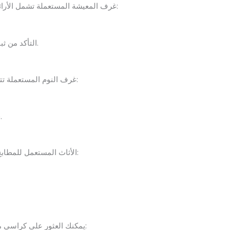
غرف المعيشة المستعملة تشمل الأرائك، الكراسي، الطاولات، وخزائن التلفاز. عند اختيارها، تأكد من:
التأكد من ثبات الأرائك والكراسي وعدم وجود أصوات غريبة عند الاستخدام.
غرف النوم المستعملة تتضمن الأسرة، الدواليب، وأحيانًا المكاتب الصغيرة. أهم النصائح:
فحص الأدراج وخزائن الملابس للتأكد من سهولة فتحها وإغلاقها.
الأثاث المستعمل للمطابخ يشمل خزائن المطبخ والطاولات والكراسي. يجب الانتباه إلى:
يمكنك العثور على كراسي مكتبية، مكاتب، وخزائن مستعملة بأسعار منخفضة. نصائح مهمة: