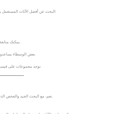
البحث عن أفضل الأثاث المستعمل يتطلب معرفة المصادر الموثوقة في الطائف. إليك بعض الطرق:
يمكنك متابعة مواقع الإنترنت والإعلانات المحلية للعثور على عروض مناسبة.
بحالة ممتازة وبأسعار مناسبة.
بعض الوسطاء يساعدون
توجد مجموعات على فيسبوك أو واتساب خاصة بشراء وبيع الأثاث المستعمل في الطائف.
نعم، مع البحث الجيد والفحص الدقيق للأثاث، يمكنك الحصول على قطع ممتازة بأسعار منخفضة.