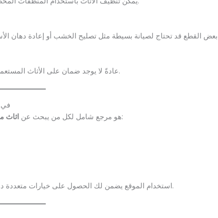
يمكن تنظيف الأثاث باستخدام المنظفات المخصصة للخشب أو القماش، وغسل الأقمشة القابلة للغسل بعناية.
ون التكلفة منخفضة مقارنة بشراء أثاث جديد.
عادةً لا يوجد ضمان على الأثاث المستعمل، لكن بعض المتاجر قد تقدم ضمان محدود حسب حالة الأثاث.
في 
في الطائف. الموقع يقدم:
هو مرجع شامل لكل من يبحث عن
اثاث م
استخدام الموقع يضمن لك الحصول على خيارات متعددة دون الحاجة للتنقل كثيرًا أو الاعتماد على الإعلانات غير الموثوقة.