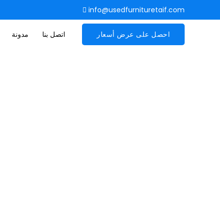
info@usedfurnituretaif.com
احصل على عرض أسعار
اتصل بنا
مدونة