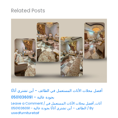
Related Posts
أفضل محلات الأثاث المستعمل في الطائف – أين تشتري أثاثًا
بجودة عالية – 0501036091
أثاث
,
أفضل محلات الأثاث المستعمل في
/
Leave a Comment
/ By
الطائف – أين تشتري أثاثًا بجودة عالية - 0501036091
usedfurnituretaif