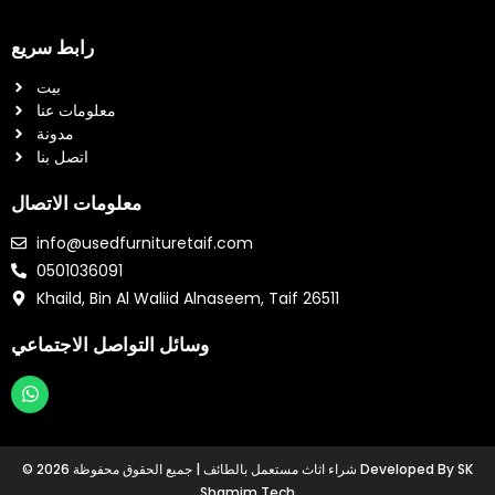
رابط سريع
بيت
معلومات عنا
مدونة
اتصل بنا
معلومات الاتصال
info@usedfurnituretaif.com
0501036091
Khaild, Bin Al Waliid Alnaseem, Taif 26511
وسائل التواصل الاجتماعي
W
h
a
t
© 2026 شراء اثاث مستعمل بالطائف | جميع الحقوق محفوظة Developed By SK
s
Shamim Tech