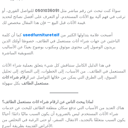
سواءً كنت تبحث عن رقم مباشر مثل
0501036091
للتواصل الفوري، أو
ترغب في فهم آلية بيع الأثاث المستخدم، أو التعرف على أفضل نصائح لتحديد
قيمة الأثاث قبل البيع — فإن هذا المقال مخصص لك.
أصبحت علامة يتداولها الكثير من
usedfurnituretaif
كما أن كلمة
الباحثين عن جهات شراء أثاث مستعمل في الطائف، خصوصًا أولئك الذين
يريدون الوصول إلى محتوى موثوق ومكتوب بوضوح بعيدًا عن الأساليب
التسويقية المباشرة.
في هذا الدليل الكامل سنناقش كل شيء يتعلق بعملية شراء الأثاث
المستعمل في الطائف… من الأسباب، إلى الخطوات، إلى النصائح، إلى تحليل
السوق، إلى الطرق التي يمكن من خلالها التواصل عبر
ارقام شراء اثاث
بكل سهولة.
مستعمل الطائف
لماذا يبحث الناس عن ارقام شراء اثاث مستعمل الطائف؟
هناك العديد من الأسباب التي تدفع سكان منطقة الطائف للبحث عن خدمات
شراء الأثاث المستخدم. ليس بالضرورة أن يكون السبب ماليًا دائمًا؛ أحيانًا
يكون السبب متعلقًا بالتجديد، الانتقال، السفر، أو حتى الرغبة في التخلص من
الأغراض القديمة بطريقة أسرع.