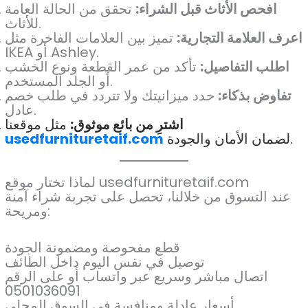
افحص الأثاث قبل الشراء:
تحقق من الحالة العامة
للأثاث.
اعرف العلامة التجارية:
تميز بين العلامات الفاخرة مثل
IKEA أو Ashley.
اطلب التفاصيل:
تأكد من عمر القطعة ونوع الخشب
أو الجلد المستخدم.
تفاوض بذكاء:
حدد ميزانيتك ولا تتردد في طلب خصم
عادل.
اشترِ من بائع موثوق:
مثل موقعنا
لضمان الأمان والجودة.
usedfurnituretaif.com
لماذا تختار موقع usedfurnituretaif.com
عند التسوق من خلالنا، تحصل على تجربة شراء آمنة
ومريحة:
قطع مفحوصة ومضمونة الجودة
توصيل في نفس اليوم داخل الطائف
اتصال مباشر وسريع عبر واتساب أو على الرقم
0501036091
أسعار عادلة ومنافسة في السوق المحلي