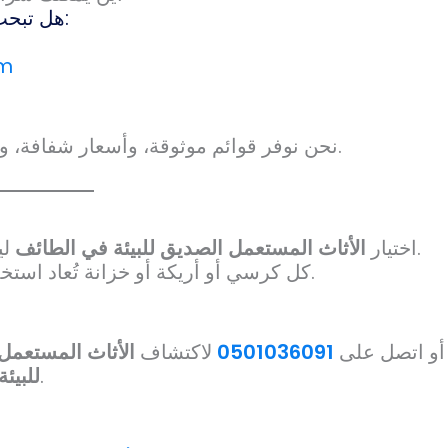
هل تبحث عن بائعين موثوقين وأسعار عادلة؟ قم بزيارة:
om
نحن نوفر قوائم موثوقة، وأسعار شفافة، وتسليم سريع — لتجربة تسوق مستدامة وسهلة.
ليس مجرد عادة تسوق، بل التزام نحو الاستدامة.
اختيار
الأثاث المستعمل الصديق للبيئة في الطائف
كل كرسي أو أريكة أو خزانة تُعاد استخدامها تمثل خطوة نحو بيئة أنظف ومجتمع أقوى.
أو اتصل على
0501036091
لاكتشاف
الأثاث المستعمل
الأنيق، الاقتصادي، والمسؤول بيئيًا.
للبيئ