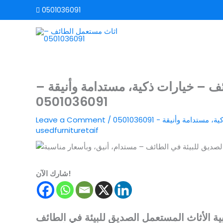
Skip
0501036091
to
content
ئف – خيارات ذكية، مستدامة وأنيقة –
0501036091
امة وأنيقة - 0501036091
/
Leave a Comment
usedfurnituretaif
شارك الآن!
ية الأثاث المستعمل الصديق للبيئة في الطائف