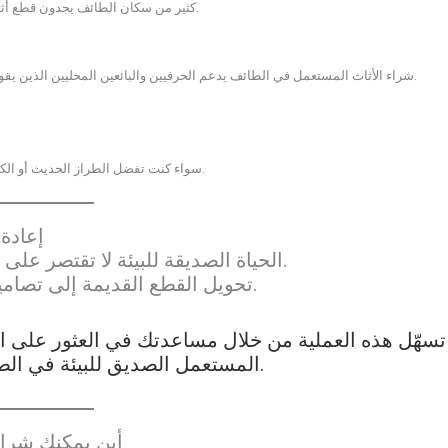
كثير من سكان الطائف يجدون قطع أثاث فاخرة بأسعار مناسبة، مع دعمهم في الوقت نفسه لمفهوم الاستدامة.
شراء الأثاث المستعمل في الطائف يدعم الحرفيين والبائعين المحليين الذين يقومون بتجديد القطع عالية الجودة، مما يحافظ على الموارد داخل المجتمع.
سواء كنت تفضل الطراز الحديث أو الكلاسيكي العربي، فإن سوق الأثاث المستعمل في الطائف يقدم لك كليهما.
إعادة 
الحياة الصديقة للبيئة لا تقتصر على الشراء فقط، بل تشمل منح الأثاث غرضًا جديدًا.
تحويل القطع القديمة إلى تصاميم جديدة يقلل من النفايات ويشجع على الإبداع.
المستعمل الصديق للبيئة في الطائف الجاهز للاستخدام أو للتجديد حسب ذوقك.
أين يمكنك شراء