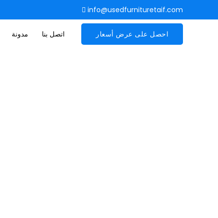
info@usedfurnituretaif.com
احصل على عرض أسعار
اتصل بنا
مدونة