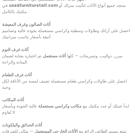
ستجد جميع أنواع الأثاث لتأثيث منزلك أو
usedfurnituretaif.com
في
مكتبك بالكامل.
أثاث الصالون وغرف المعيشة
احصل على أرائك وطاولات وسطية وكراسي مستعملة بجودة عالية وتصاميم
أنيقة بأسعار تناسب ميزانيتك.
أثاث غرف النوم
سرر، دواليب، وتسريحات — كلها
أثاث مستعمل
تم اختباره بعناية لضمان
المتانة والراحة.
أثاث غرف الطعام
احصل على طاولات وكراسي طعام مستعملة تضيف لمسة من الأناقة لكل
وجبة.
أثاث المكاتب
ابدأ عملك أو جدد مكتبك مع
مكاتب وكراسي مستعملة
عالية الجودة وبأسعار
لا تُقاوم.
أثاث الحدائق والبلكونات
تمتع بنسيم الطائف الرائع مع
الأثاث الخارجي المستعمل
— مثالي للشرفات