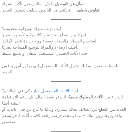
داخل الطائف قبل تأكيد الشراء.
اسأل عن التوصيل
— فالكثير من البائعين يقبلون تخفيض السعر.
تفاوض بلطف
كيف تؤثث منزلك بميزانية محدودة؟
امزج بين القطع الحديثة والكلاسيكية لأسلوب مميز.
استخدم الوسائد والسجاد لإضفاء روح جديدة على الأرائك.
أضف الإضاءة والمرايا لتوسيع المساحة بصريًا.
جدد الأثاث الخشبي المستعمل بدهان أو تلميع بسيط.
بلمسات صغيرة يمكنك تحويل الأثاث المستعمل إلى ديكور أنيق ينافس
الجديد.
لماذا
الأثاث المستعمل
خيار ذكي في الطائف؟
الشراء من
الأثاث المملوك مسبقًا
لا يوفر فقط المال، بل يدعم الاستدامة
البيئية أيضًا.
العديد من القطع في الطائف بحالة ممتازة، وغالبًا ما تُباع من قبل عائلات أو
وافدين يغادرون البلاد — مما يمنحك فرصة رائعة لاقتناء أثاث فاخر بسعر
منخفض.