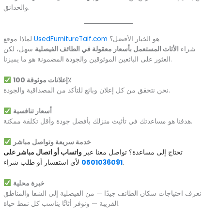
والحدائق.
هو الخيار الأفضل؟
UsedFurnitureTaif.com
لماذا موقع
شراء
الأثاث المستعمل بأسعار معقولة في الطائف الفيصلية
سهل، لكن
العثور على البائعين الموثوقين والجودة المضمونة هو ما يميزنا.
إعلانات موثوقة 100٪
نحن نتحقق من كل إعلان وبائع للتأكد من المصداقية والجودة.
أسعار تنافسية
هدفنا هو مساعدتك في تأثيث منزلك بأفضل جودة وأقل تكلفة ممكنة.
خدمة سريعة وتواصل مباشر
تحتاج إلى مساعدة؟ تواصل معنا عبر
واتساب أو اتصال مباشر على
لأي استفسار أو طلب شراء.
0501036091
خبرة محلية
نعرف احتياجات سكان الطائف جيدًا — من الفيصلية إلى الشفا والمناطق
القريبة — ونوفر أثاثًا يناسب كل نمط حياة.