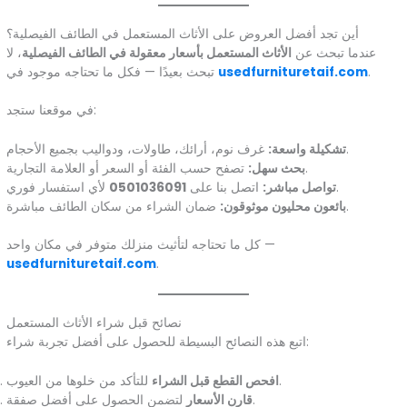
أين تجد أفضل العروض على الأثاث المستعمل في الطائف الفيصلية؟
عندما تبحث عن
الأثاث المستعمل بأسعار معقولة في الطائف الفيصلية
، لا
.
usedfurnituretaif.com
تبحث بعيدًا — فكل ما تحتاجه موجود في
في موقعنا ستجد:
غرف نوم، أرائك، طاولات، ودواليب بجميع الأحجام.
تشكيلة واسعة:
تصفح حسب الفئة أو السعر أو العلامة التجارية.
بحث سهل:
لأي استفسار فوري.
تواصل مباشر:
اتصل بنا على
0501036091
ضمان الشراء من سكان الطائف مباشرة.
بائعون محليون موثوقون:
كل ما تحتاجه لتأثيث منزلك متوفر في مكان واحد —
usedfurnituretaif.com
.
نصائح قبل شراء الأثاث المستعمل
اتبع هذه النصائح البسيطة للحصول على أفضل تجربة شراء:
للتأكد من خلوها من العيوب.
افحص القطع قبل الشراء
لتضمن الحصول على أفضل صفقة.
قارن الأسعار