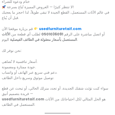
ختام ودعوة للشراء
لا تنتظر كثيرًا — العروض المميزة تُباع بسرعة!
في عالم الأثاث المستعمل، القطع الجيدة لا تبقى طويلاً، لذا احجز ما يعجبك
قبل أن يُباع.
usedfurnituretaif.com
قم بزيارة موقعنا الآن
أو اتصل مباشرة على الرقم
0501036091
لطلب أي قطعة من
الأثاث
اليوم.
المستعمل بأسعار معقولة في الطائف الفيصلية
نحن نوفر لك:
أسعار تنافسية لا تُضاهى.
جودة ممتازة ومضمونة.
دعم فني سريع عبر الهاتف أو واتساب.
توصيل موثوق وسريع داخل الطائف.
سواء كنت تؤثث شقتك الجديدة، أو تجدد منزلك الحالي، أو تبحث عن قطع
فريدة بتصميم أنيق —
هو الحل المثالي لكل احتياجاتك من الأثاث
usedfurnituretaif.com
المستعمل في الطائف.