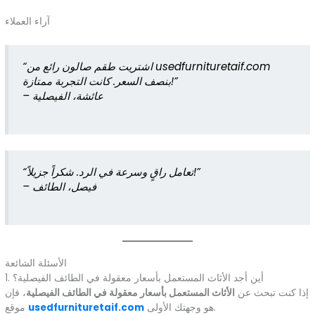
آراء العملاء
“اشتريت طقم صالون رائع من usedfurnituretaif.com
بنصف السعر. كانت التجربة ممتازة!”
– عائشة، الفيصلية
“تعامل راقٍ وسرعة في الرد. شكراً جزيلاً!”
– فيصل، الطائف
الأسئلة الشائعة
1. أين أجد الأثاث المستعمل بأسعار معقولة في الطائف الفيصلية؟
إذا كنت تبحث عن
الأثاث المستعمل بأسعار معقولة في الطائف الفيصلية
، فإن
هو وجهتك الأولى.
usedfurnituretaif.com
موقع