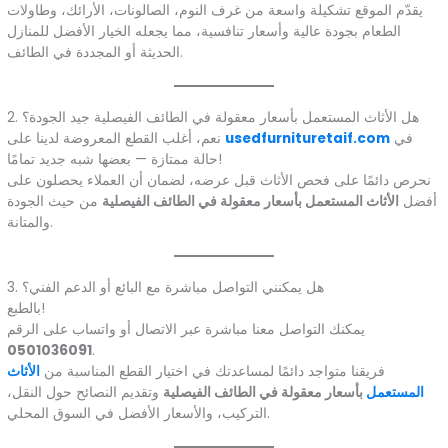
يقدّم الموقع تشكيلة واسعة من غرف النوم، الصالونات، الأرائك، وطاولات
الطعام بجودة عالية وأسعار تنافسية، مما يجعله الخيار الأفضل للمنازل
الحديثة أو المجددة في الطائف.
2. هل الأثاث المستعمل بأسعار معقولة في الطائف الفيصلية جيد الجودة؟
في
usedfurnituretaif.com
نعم، أغلب القطع المعروضة لدينا على
حالة ممتازة — بعضها شبه جديد تمامًا!
نحرص دائمًا على فحص الأثاث قبل عرضه، لضمان أن العملاء يحصلون على
أفضل
الأثاث المستعمل بأسعار معقولة في الطائف الفيصلية
من حيث الجودة
والمتانة.
3. هل يمكنني التواصل مباشرة مع البائع أو الدعم الفني؟
بالطبع!
يمكنك التواصل معنا مباشرة عبر الاتصال أو واتساب على الرقم
0501036091
.
فريقنا متواجد دائمًا لمساعدتك في اختيار القطع المناسبة من
الأثاث
المستعمل
بأسعار معقولة في الطائف الفيصلية
وتقديم النصائح حول النقل،
التركيب، والأسعار الأفضل في السوق المحلي.