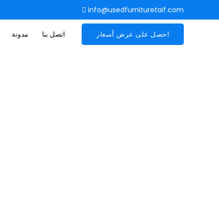
info@usedfurnituretaif.com
احصل على عرض أسعار
اتصل بنا
مدونة