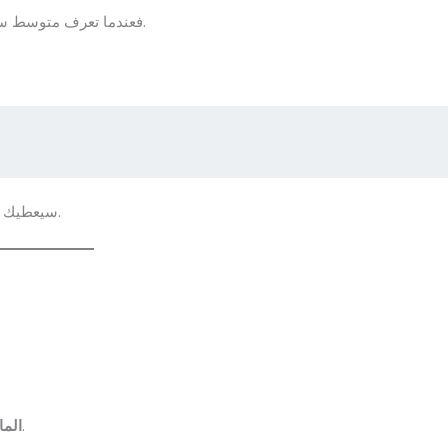
فعندما تعرف متوسط سعر الأريكة أو غرفة النوم المستعملة، ستتجنب دفع مبالغ زائدة.
سيعطيك ذلك صورة دقيقة عن الأسعار السائدة قبل البدء في المفاوضة.
الخشب الطبيعي الصلب يدوم أطول من الخشب الصناعي.
الما