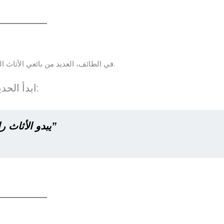
في الطائف، العديد من بائعي الأثاث المستعمل يهتمون بالثقة والعلاقات الطيبة أكثر من السعر نفسه.
ابدأ الحديث بلطف وابتسامة، وأظهر اهتماماً حقيقياً. مثلاً:
“يبدو الأثاث رائعاً! ما هو أفضل سعر يمكنك تقديمه لي؟”