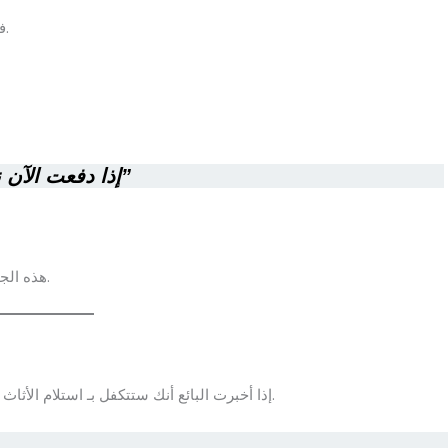
فهو سريع ومضمون ويوفر على البائع رسوم التحويل الإلكتروني.
“إذا دفعت الآن نقداً، هل يمكن أن تقدم لي خصماً بسيطاً؟”
.
هذه الج
إذا أخبرت البائع أنك ستتكفل بـ استلام الأثاث بنفسك، فغالباً سيمنحك سعراً أفضل لأنه سيوفر جهده وتكلفته.