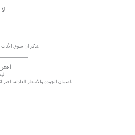
8.
تذكر أن سوق الأثاث المستعمل في الطائف مليء بالخيارات — الصبر مفتاح النجاح.
9. اخ
ليس كل البائعين موثوقين، وليس كل الأثاث الرخيص صفقة جيدة.
لضمان الجودة والأسعار العادلة، اختر اثاث مستعمل الطائف — العلامة التجارية الأكثر ثقة في الطائف.