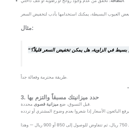
تحقق من عدم وجود روائح أو رطوبة أو تلف داخلي.
النظافة:
مثال:
طريقة محترمة وفعالة جداً.
3. حدد ميزانيتك مسبقاً والتزم بها
محددة.
قبل التسوق، ضع
ميزانية قصوى
على سبيل المثال، إذا كان سعر الأريكة 1000 ريال، يمكنك أن تبدأ عرضك بـ 750 ريال، ثم تتفاوض للوصول إلى 850 أو 900 ريال — وهذا