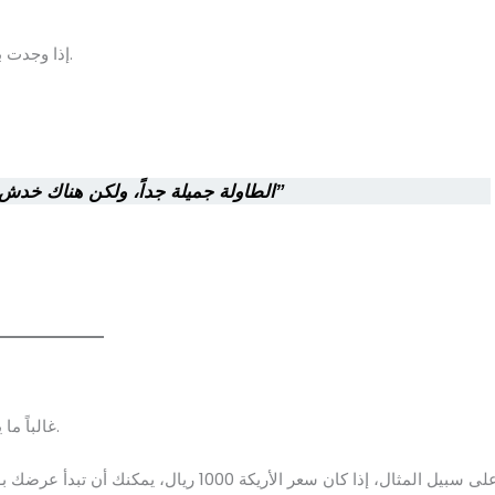
إذا وجدت بعض العيوب البسيطة، يمكنك استخدامها بأدب لتخفيض السعر.
“الطاولة جميلة جداً، ولكن هناك خدش بسيط في الزاوية، هل يمكن تخفيض السعر قليلاً؟”
غالباً ما يرفع البائعون الأسعار إذا شعروا بعدم وضوح المشتري أو تردده.