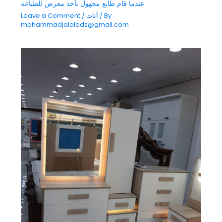
عندما قام طابع مجهول بأخذ معرض للطباعة
/ By
أثاث
/
Leave a Comment
mohammadjalalads@gmail.com