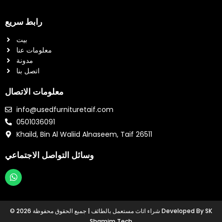
رابط سريع
بيت
معلومات عنا
مدونة
اتصل بنا
معلومات الاتصال
info@usedfurnituretaif.com
0501036091
Khaild, Bin Al Waliid Alnaseem, Taif 26511
وسائل التواصل الاجتماعي
W
h
a
t
© 2026 شراء اثاث مستعمل بالطائف | جميع الحقوق محفوظة Developed By SK
s
Shamim Tech