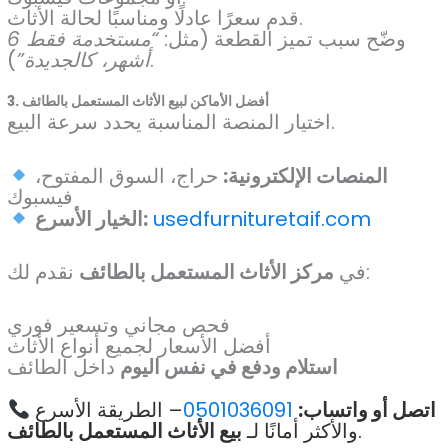
قدم سعرًا عادلًا ومناسبًا لحالة الأثاث.
وضّح سبب تميز القطعة (مثل:
“مستخدمة فقط 6
).
أشهر، كالجديدة”
3. أفضل الأماكن لبيع الأثاث المستعمل بالطائف
اختيار المنصة المناسبة يحدد سرعة البيع.
المنصات الإلكترونية:
حراج، السوق المفتوح،
فيسبوك
usedfurnituretaif.com
الخيار الأسرع:
نقدم لك:
في
مركز الأثاث المستعمل بالطائف
فحص مجاني وتسعير فوري
أفضل الأسعار لجميع أنواع الأثاث
استلام ودفع في نفس اليوم
داخل الطائف
اتصل أو واتساب:
0501036091
– الطريقة الأسرع
.
والأكثر أمانًا لـ
بيع الأثاث المستعمل بالطائف