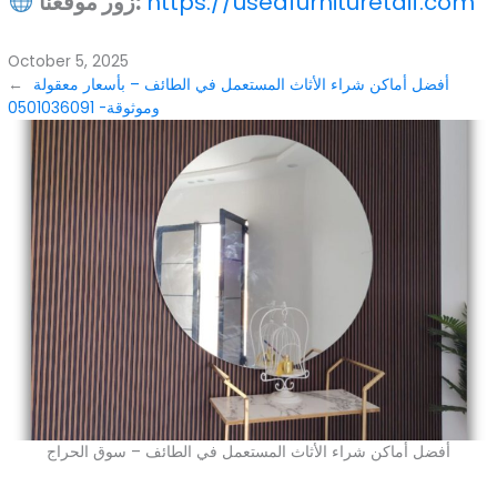
https://usedfurnituretaif.com
زور موقعنا:
October 5, 2025
أفضل أماكن شراء الأثاث المستعمل في الطائف – بأسعار معقولة
←
وموثوقة- 0501036091
أفضل أماكن شراء الأثاث المستعمل في الطائف – سوق الحراج