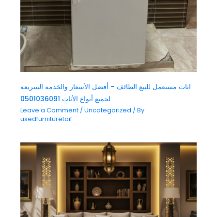
اثاث مستعمل للبيع الطائف – أفضل الأسعار والخدمة السريعة
لجميع أنواع الأثاث 0501036091
Leave a Comment
/
Uncategorized
/ By
usedfurnituretaif