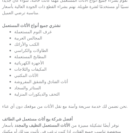
نقوم بشراء جميع أنواع الأثاث المستعمل مهما كانت حالته، سواء كان جديدًا
نسبيًا أو مستخدمًا لفترة طويلة. نهتم بشراء القطع ذات الجودة العالية بأسعار
مناسبة ترضي العميل.
نشتري جميع أنواع الأثاث المستعمل
غرف النوم المستعملة
المجالس العربية
الكنب والأرائك
الطاولات والكراسي
المطابخ المستعملة
الأجهزة الكهربائية
المكيفات والثلاجات
الأثاث المكتبي
أثاث الفنادق والشقق المفروشة
الستائر والسجاد
التحف والديكورات المنزلية
نحن نضمن لك خدمة سريعة وآمنة مع نقل الأثاث من موقعك دون أي عناء.
أفضل شركة بيع أثاث مستعمل في الطائف
نوفر أيضًا تشكيلة مميزة من
الأثاث المستعمل النظيف والمجدد
بأسعار
منخفضة تناسب جميع الفئات. إذا كنت ترغب في تأثيث منزلك أو مكتبك