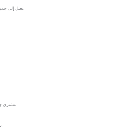
نصل إلى جميع الأحياء والمناطق داخل مدينة الطائف وخارجها حسب الحاجة.
نشتري جميع أنواع المجالس العربية المستعملة بحالة جيدة أو متوسطة.
سواء كان الكنب حديثًا أو كلاسيكيًا، نقوم بشرائه بأفضل الأسعار.