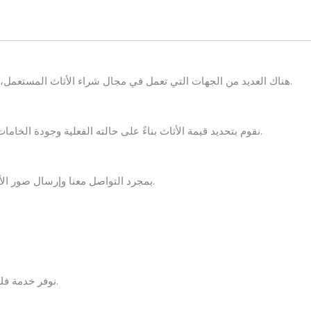
هناك العديد من الجهات التي تعمل في مجال شراء الأثاث المستعمل، ولكن ما يميزنا هو تقديم خدمة متكاملة تركز على راحة العميل.
نقوم بتحديد قيمة الأثاث بناءً على حالته الفعلية وجودة الخامات والعلامة التجارية، مما يضمن حصولك على أفضل سعر ممكن.
بمجرد التواصل معنا وإرسال صور الأثاث، يقوم فريقنا بالرد عليك بسرعة وتقديم عرض سعر مبدئي.
نوفر خدمة فك وتحميل ونقل الأثاث من موقع العميل دون أي تكاليف إضافية.