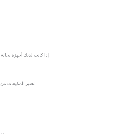
إذا كانت لديك أجهزة بحالة جيدة وترغب في بيعها، تواصل معنا للحصول على أفضل عرض.
تعتبر المكيفات من أكثر الأجهزة المطلوبة في سوق المستعمل، لذلك نقوم بشراء:
ويتم تحديد السعر بناءً على حالة الجهاز وكفاءته التشغيلية وعمره.