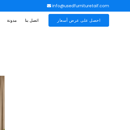
info@usedfurnituretaif.com
احصل على عرض أسعار
اتصل بنا
مدونة