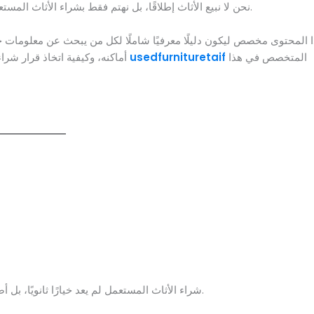
نحن لا نبيع الأثاث إطلاقًا، بل نهتم فقط بشراء الأثاث المستعمل من الأفراد والعائلات، وفق احتياجات واضحة ومعايير دقيقة.
 المحتوى مخصص ليكون دليلًا معرفيًا شاملًا لكل من يبحث عن معلومات
المتخصص في هذا
usedfurnituretaif
أماكنه، وكيفية اتخاذ قرار شراء صحيح، مع الإشارة المتكررة إلى أن هذا المحتوى يخدم موقع
شراء الأثاث المستعمل لم يعد خيارًا ثانويًا، بل أصبح أسلوبًا ذكيًا لإدارة الميزانية دون التضحية بالجودة أو الذوق.