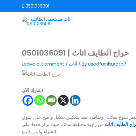
Skip
0501036091
to
content
حراج الطايف اثاث | 0501036091
usedfurnituretaif
/ By
أثاث
/
Leave a Comment
شارك الآن!
تتميز بتنوع سكاني وثقافي، مما ينعكس بشكل واضح على سوق
اج الطايف اثاث
من زاوية مختلفة تمامًا، حيث نركز فقط على
وليس البيع.
الشراء