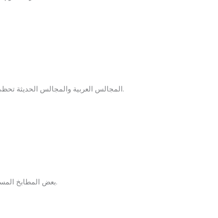
المجالس العربية والمجالس الحديثة تحظى بشعبية كبيرة، خاصة في الأحياء السكنية العائلية في الطائف.
.
بعض المطابخ المست