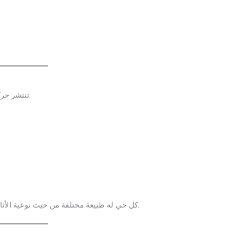
، ومن أبرزها:
تنتشر حرك
سوقًا غنيًا ومتجددًا.
كل حي له طبيعة مختلفة من حيث نوعية الأث