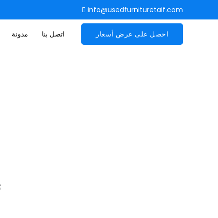
info@usedfurnituretaif.com
احصل على عرض أسعار
اتصل بنا
مدونة
ت