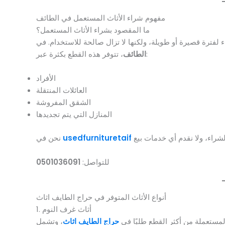
مفهوم شراء الأثاث المستعمل في الطائف
ما المقصود بشراء الأثاث المستعمل؟
 لفترة قصيرة أو طويلة، ولكنها لا تزال صالحة للاستخدام. في
، تتوفر هذه القطع بكثرة عبر:
الطائف
الأفراد
العائلات المنتقلة
الشقق المفروشة
المنازل التي يتم تجديدها
usedfurnituretaif
نحن في
للتواصل:
0501036091
أنواع الأثاث المتوفر في حراج الطايف اثاث
1. أثاث غرف النوم
مستعملة من أكثر القطع طلبًا في
حراج الطايف اثاث