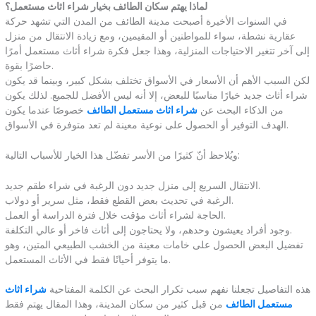
لماذا يهتم سكان الطائف بخيار شراء اثاث مستعمل؟
في السنوات الأخيرة أصبحت مدينة الطائف من المدن التي تشهد حركة
عقارية نشطة، سواء للمواطنين أو المقيمين، ومع زيادة الانتقال من منزل
إلى آخر تتغير الاحتياجات المنزلية، وهذا جعل فكرة شراء أثاث مستعمل أمرًا
حاضرًا بقوة.
لكن السبب الأهم أن الأسعار في الأسواق تختلف بشكل كبير، وبينما قد يكون
شراء أثاث جديد خيارًا مناسبًا للبعض، إلا أنه ليس الأفضل للجميع. لذلك يكون
من الذكاء البحث عن
شراء اثاث مستعمل الطائف
خصوصًا عندما يكون
الهدف التوفير أو الحصول على نوعية معينة لم تعد متوفرة في الأسواق.
ويُلاحظ أنّ كثيرًا من الأسر تفضّل هذا الخيار للأسباب التالية:
الانتقال السريع إلى منزل جديد دون الرغبة في شراء طقم جديد.
الرغبة في تحديث بعض القطع فقط، مثل سرير أو دولاب.
الحاجة لشراء أثاث مؤقت خلال فترة الدراسة أو العمل.
وجود أفراد يعيشون وحدهم، ولا يحتاجون إلى أثاث فاخر أو عالي التكلفة.
تفضيل البعض الحصول على خامات معينة من الخشب الطبيعي المتين، وهو
ما يتوفر أحيانًا فقط في الأثاث المستعمل.
هذه التفاصيل تجعلنا نفهم سبب تكرار البحث عن الكلمة المفتاحية
شراء اثاث
مستعمل الطائف
من قبل كثير من سكان المدينة، وهذا المقال يهتم فقط