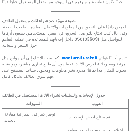
أحيانًا تكون قطعة غير متوفرة في السوق، مما يجعل المستعمل خيارًا قويًا.
نصيحة مهمّة عند شراء اثاث مستعمل الطائف
احرص دائمًا على التحقق من المعلومات والاتصال المباشر بصاحب القطعة.
وفي حال كنت تحتاج للتواصل السريع، فإن بعض المستخدمين يضعون أرقامًا
للتواصل مثل
0501036091
داخل إعلاناتهم للمساعدة في عملية التفاهم
حول السعر والمعاينة.
تقدم أحيانًا قوائم
usedfurnituretaif
كما يجب الانتباه إلى أن مواقع مثل
مرتبة ومعلوماتية لعرض الأثاث فقط دون أي طابع تجاري مباشر، وهو يشبه
أسلوب المقال هذا تمامًا؛ مجرد نشر معلومات ومحتوى يساعد المتصفح على
فهم سوق الطائف بشكل كامل.
جدول الإيجابيات والسلبيات لشراء الأثاث المستعمل في الطائف
العيوب
المميزات
توفير كبير في الميزانية مقارنة
قد يحتاج لبعض الإصلاحات
بالجديد
اختلاف حالة الاستخدام من قطعة