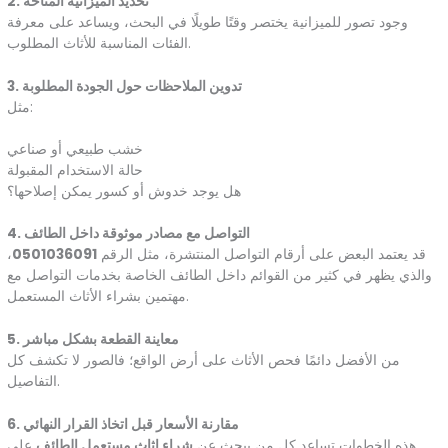
2. تحديد الميزانية المتاحة
وجود تصور للميزانية يختصر وقتًا طويلًا في البحث، ويساعد على معرفة
الفئات المناسبة للأثاث المطلوب.
3. تدوين الملاحظات حول الجودة المطلوبة
مثل:
خشب طبيعي أو صناعي
حالة الاستخدام المقبولة
هل يوجد خدوش أو كسور يمكن إصلاحها؟
4. التواصل مع مصادر موثوقة داخل الطائف
قد يعتمد البعض على أرقام التواصل المنتشرة، مثل الرقم
0501036091
،
والذي يظهر في كثير من القوائم داخل الطائف الخاصة بخدمات التواصل مع
مهتمين بشراء الأثاث المستعمل.
5. معاينة القطعة بشكل مباشر
من الأفضل دائمًا فحص الأثاث على أرض الواقع؛ فالصور لا تكشف كل
التفاصيل.
6. مقارنة الأسعار قبل اتخاذ القرار النهائي
هذه الخطوات تساعد كل من يبحث عن
شراء اثاث مستعمل الطائف
على