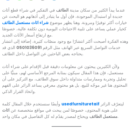
عندما يبدأ الكثير من سكان مدينة
الطائف
في التفكير في شراء قطع أثاث
جديدة أو استبدال الموجودة، فإن أول ما يتبادر إلى أذهانهم هو البحث عن
خيارات أكثر توفيرًا ومرونة. وهنا يظهر موضوع
شراء اثاث مستعمل الطائف
كخيار عملي يساعد على تلبية الاحتياجات اليومية دون تكلفة عالية، خصوصًا
مع ارتفاع أسعار الأثاث الجديد.
وهذه الفكرة أصبحت أكثر انتشارًا مع وجود منصّات كثيرة، إضافة إلى انتشار
خدمات التواصل السريع عبر الهاتف مثل الرقم
0501036091
الذي قد
يحتاجه بعض الباحثين عن التواصل داخل الطائف.
ولأن الكثيرين يبحثون عن معلومات دقيقة قبل الإقدام على شراء أثاث
مستعمل، فإن هذا المقال سيكون بمثابة المرجع الأساسي لهم، مبنيًّا على
تحليل وتجربة وممارسات متداولة داخل سوق الطائف، مع التركيز على أن
المحتوى هنا غير موجّه للبيع، بل هو محتوى معرفي يساعد الزائر على الفهم
واتخاذ القرار الذكي.
ليتعرّف الزائر
usedfurnituretaif
وأيضًا سنستخدم خلال المقال كلمة
على هوية المحتوى، خصوصًا لمن يبحث في مواقع متخصصة عن
اثاث
ويحتاج لمصدر يقدّم له كل التفاصيل في مكان واحد.
مستعمل الطائف