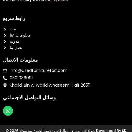
رابط سريع
بيت
معلومات عنا
مدونة
اتصل بنا
معلومات الاتصال
info@usedfurnituretaif.com
0501036091
Khaild, Bin Al Waliid Alnaseem, Taif 26511
وسائل التواصل الاجتماعي
W
h
a
t
© 2026 شراء اثاث مستعمل بالطائف | جميع الحقوق محفوظة Developed By SK