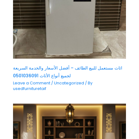
اثاث مستعمل للبيع الطائف – أفضل الأسعار والخدمة السريعة
لجميع أنواع الأثاث 0501036091
Leave a Comment
/
Uncategorized
/ By
usedfurnituretaif