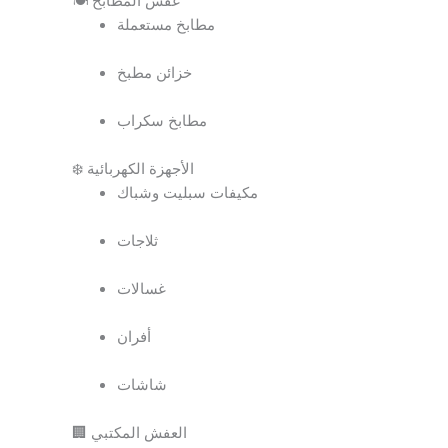
🍽️ عفش المطابخ
مطابخ مستعملة
خزائن مطبخ
مطابخ سكراب
❄️ الأجهزة الكهربائية
مكيفات سبليت وشباك
ثلاجات
غسالات
أفران
شاشات
🏢 العفش المكتبي