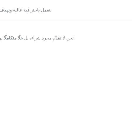
نعمل باحترافية عالية ونهدف إلى تسهيل عملية بيع العفش المستعمل دون أي عناء أو تأخير.
يوفّر عليك الوقت والجهد ويضمن لك أفضل قيمة ممكنة لعفشك.
نحن لا نقدّم مجرد شراء، بل
حلًا متكاملًا