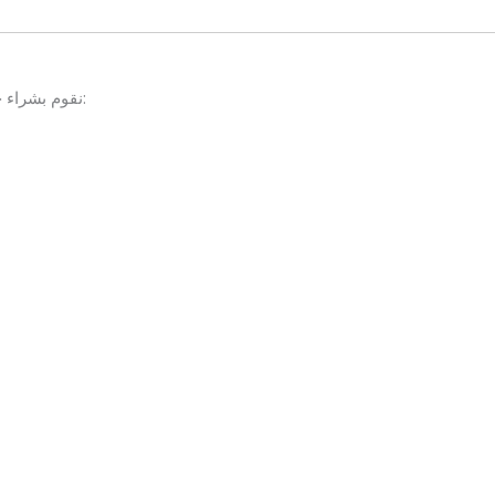
نقوم بشراء جميع أنواع العفش المستعمل، سواء كان منزليًا أو مكتبيًا، ومنه: