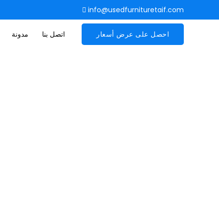
info@usedfurnituretaif.com
احصل على عرض أسعار
اتصل بنا
مدونة