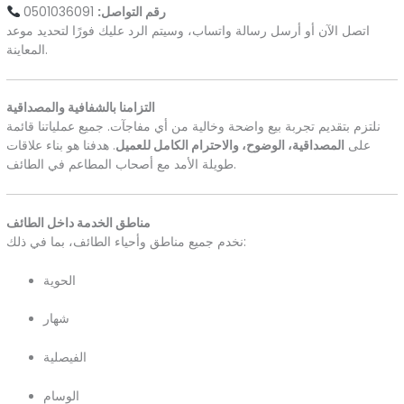
رقم التواصل:
0501036091
اتصل الآن أو أرسل رسالة واتساب، وسيتم الرد عليك فورًا لتحديد موعد
المعاينة.
التزامنا بالشفافية والمصداقية
نلتزم بتقديم تجربة بيع واضحة وخالية من أي مفاجآت. جميع عملياتنا قائمة
على
المصداقية، الوضوح، والاحترام الكامل للعميل
. هدفنا هو بناء علاقات
طويلة الأمد مع أصحاب المطاعم في الطائف.
مناطق الخدمة داخل الطائف
نخدم جميع مناطق وأحياء الطائف، بما في ذلك:
الحوية
شهار
الفيصلية
الوسام