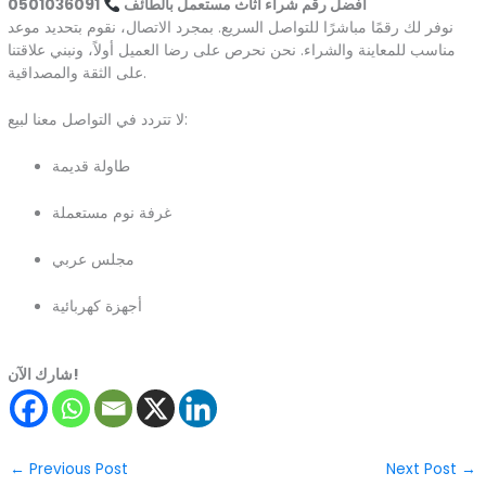
أفضل رقم شراء اثاث مستعمل بالطائف
0501036091
نوفر لك رقمًا مباشرًا للتواصل السريع. بمجرد الاتصال، نقوم بتحديد موعد
مناسب للمعاينة والشراء. نحن نحرص على رضا العميل أولاً، ونبني علاقتنا
على الثقة والمصداقية.
لا تتردد في التواصل معنا لبيع:
طاولة قديمة
غرفة نوم مستعملة
مجلس عربي
أجهزة كهربائية
شارك الآن!
←
Previous Post
Next Post
→