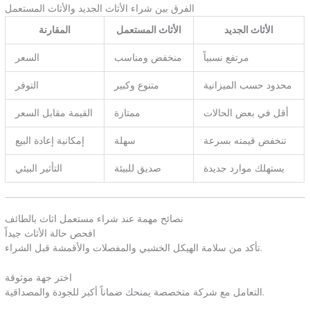
الفرق بين شراء الأثاث الجديد والأثاث المستعمل
الأثاث الجديد
الأثاث المستعمل
المقارنة
مرتفع نسبياً
منخفض ومناسب
السعر
محدود حسب الميزانية
متنوع وكبير
التوفر
أقل في بعض الحالات
ممتازة
القيمة مقابل السعر
تنخفض قيمته بسرعة
سهلة
إمكانية إعادة البيع
يستهلك موارد جديدة
صديق للبيئة
التأثير البيئي
نصائح مهمة عند شراء مستعمل اثاث بالطائف
افحص حالة الأثاث جيداً
تأكد من سلامة الهيكل الخشبي والمفصلات والأقمشة قبل الشراء.
اختر جهة موثوقة
التعامل مع شركة متخصصة يمنحك ضماناً أكبر للجودة والمصداقية.