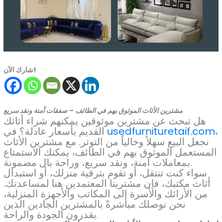
شارك الآن!
مشترين الأثاث الموثوق بهم في الطائف – صفقات آمنة ونقد سريع
هل تبحث عن مشترين موثوقين يمكنهم شراء أثاثك
،
usedfurnituretaif.com
القديم بأسعار عادلة؟ في
نجعل البيع سهلاً وخالياً من التوتر. مع مشترين الأثاث
المستعمل الموثوق بهم في الطائف، يمكنك الاستمتاع
بمعاملات آمنة، ونقد سريع، وراحة بال مضمونة.
سواء كنت تنتقل، أو تقوم بترقية منزلك، أو استبدال
أثاث مكتبك، فإن مشترينا المعتمدين هنا لمساعدتك.
من الأرائك والأسرة إلى المكاتب والأجهزة المنزلية،
نحن نوصلك مباشرةً بالمشترين الجادين الذين
يقدرون الجودة والراحة.