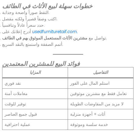
خطوات سهلة لبيع الأثاث في الطائف
التقط صوراً واضحة وجذابة.
اكتب وصفاً قصيراً ولكنه مفصل.
حدد سعراً عادلاً وتنافسياً.
.
usedfurnituretaif.com
أدرج إعلانك على
.
تواصل مع
مشترين الأثاث المستعمل الموثوق بهم في الطائف
أتمم الصفقة واستمتع بالنقد السريع.
فوائد البيع للمشترين المعتمدين
التفاصيل
المزايا
استلم المال على الفور
نقد فوري
تعامل فقط مع مشترين موثوقين
معاملات آمنة
لا مزيد من المفاوضات الطويلة
توفير للوقت
أثاث + أجهزة منزلية
قبول جميع العناصر
خدمة سلسة وموثوقة
عملية احترافية