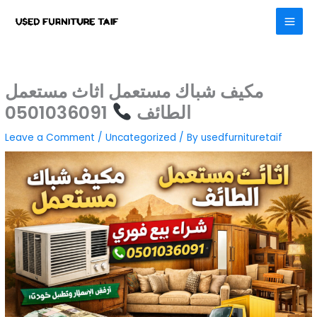
Skip
to
content
مكيف شباك مستعمل اثاث مستعمل
الطائف
0501036091
Leave a Comment
/
Uncategorized
/ By
usedfurnituretaif