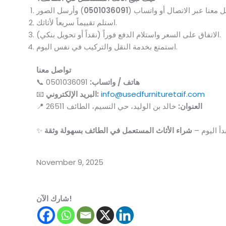
 معنا عبر الاتصال أو واتساب (
0501036091
استلم تقييماً سريعاً لأثاثك.
الاتفاق على السعر واستلام الدفع فوراً (نقداً أو تحويل بنكي).
استمتع بخدمة النقل والتركيب في نفس اليوم.
تواصل معنا
هاتف / واتساب:
0501036091
📞
info@usedfurnituretaif.com
البريد الإلكتروني:
📧
العنوان:
خالد بن الوليد، حي النسيم، الطائف 26511
📍
ابدأ اليوم –
November 9, 2025
شارك الآن!