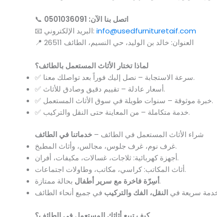
اتصل بنا الآن: 0501036091
📞
nfo@usedfurnituretaif.com
i
📧 البريد الإلكتروني:
📍 العنوان: خالد بن الوليد، حي النسيم، الطائف 26511
لماذا تختار الأثاث المستعمل بالطائف؟
✅ سرعة الاستجابة – نصل إليك فوراً بعد تواصلك معنا.
✅ أسعار عادلة – تقييم دقيق وصادق للأثاث.
✅ خبرة موثوقة – سنوات طويلة في سوق الأثاث المستعمل.
✅ خدمة متكاملة – من المعاينة حتى النقل والتركيب.
شراء الأثاث المستعمل في الطائف –
خدماتنا في الطائف
غرف نوم، غرف جلوس، مجالس، وأثاث المطبخ.
أجهزة كهربائية: ثلاجات، غسالات، مكيفات، أفران.
أثاث المكاتب: كراسي، مكاتب، وطاولات اجتماعات.
بحالة ممتازة.
أسِرّة فاخرة مع سرير أطفال
دمة سريعة في
النقل، الفك والتركيب
كيف تبيع أثاثك المستعمل في الطائف؟