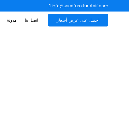
info@usedfurnituretaif.com
احصل على عرض أسعار
اتصل بنا
مدونة