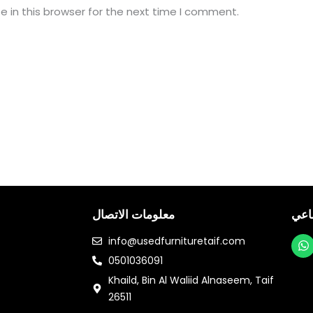
 in this browser for the next time I comment.
اعي
معلومات الاتصال
info@usedfurnituretaif.com
0501036091
h
a
Khaild, Bin Al Waliid Alnaseem, Taif
t
26511
s