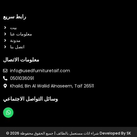
رابط سريع
بيت
معلومات عنا
مدونة
اتصل بنا
معلومات الاتصال
info@usedfurnituretaif.com
0501036091
Khaild, Bin Al Waliid Alnaseem, Taif 26511
وسائل التواصل الاجتماعي
W
h
a
t
© 2026 شراء اثاث مستعمل بالطائف | جميع الحقوق محفوظة Developed By SK