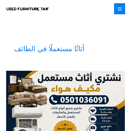
Skip
to
content
أثاثًا مستعملًا في الطائف
نشتري
اثاث
مستعمل
مكيف
هواء
0501036091