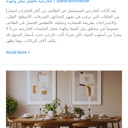
usedfurnituretaif
/
الخارجية بأفضل سعر وجودة
يُعد الأثاث الخارجي المستعمل في الطائف من أكثر الخيارات انتشاراً
بين العائلات التي ترغب في تجهيز الحدائق، الشرفات، الأسطح، الفلل،
والاستراحات بطريقة اقتصادية وعملية. فالطقس الجميل في الطائف
خصوصاً في مناطق مثل الشفا والهدا يجعل الجلسات الخارجية جزءاً لا
يتجزأ من أسلوب الحياة. لكن شراء أثاث خارجي جديد بأسعار السوق قد
يكلف آلاف الريالات…وهنا يظهر
Read More »
الأثاث
المستعمل
التقليدي
في
الطائف
–
فخامة
الماضي
وسحر
الحاضر