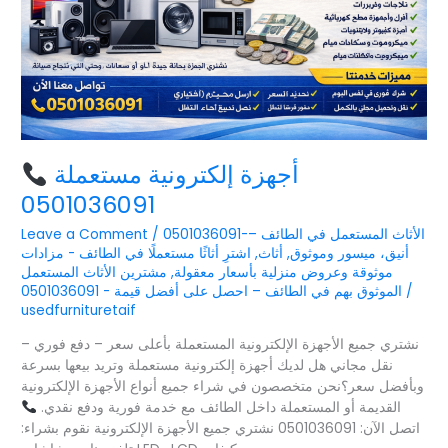
أجهزة إلكترونية مستعملة
0501036091
0501036091-الأثاث المستعمل في الطائف –
/
Leave a Comment
أنيق، ميسور وموثوق
,
أثاث
,
اشترِ أثاثًا مستعملًا في الطائف - مزادات
موثوقة وعروض منزلية بأسعار معقولة
,
مشترين الأثاث المستعمل
/
الموثوق بهم في الطائف – احصل على أفضل قيمة - 0501036091
usedfurnituretaif
نشتري جميع الأجهزة الإلكترونية المستعملة بأعلى سعر – دفع فوري –
نقل مجاني هل لديك أجهزة إلكترونية مستعملة وتريد بيعها بسرعة
وبأفضل سعر؟نحن متخصصون في شراء جميع أنواع الأجهزة الإلكترونية
القديمة أو المستعملة داخل الطائف مع خدمة فورية ودفع نقدي.
اتصل الآن: 0501036091 نشتري جميع الأجهزة الإلكترونية نقوم بشراء: