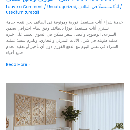
/
أثاثًا مستعملًا في الطائف
,
Uncategorized
/
Leave a Comment
usedfurnituretaif
خدمة شراء أثاث مستعمل فورية وموثوقة في الطائف نحن نقدم خدمة
نشتري أثاث مستعمل فورًا بالطائف وفق نظام احترافي يضمن
السرعة، الوضوح، وأفضل سعر ممكن في السوق. نعتمد على خبرة
عملية طويلة في شراء الأثاث المنزلي والتجاري، ونلتزم بتنفيذ عملية
الشراء في نفس اليوم مع الدفع الفوري دون أي تأخير أو تعقيد. نخدم
جميع أحياء
Read More »
دليل
شامل
لبيع
الأثاث
المستعمل
الطائف
لعام
2025