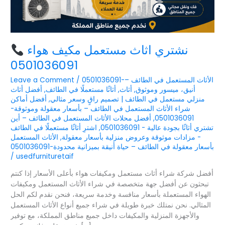
نشتري اثاث مستعمل مكيف هواء
0501036091
0501036091-الأثاث المستعمل في الطائف –
/
Leave a Comment
أنيق، ميسور وموثوق
,
أثاث
,
أثاثًا مستعملًا في الطائف
,
أفضل أثاث
منزلي مستعمل في الطائف | تصميم راقٍ وسعر مثالي
,
أفضل أماكن
شراء الأثاث المستعمل في الطائف – بأسعار معقولة وموثوقة-
0501036091
,
أفضل محلات الأثاث المستعمل في الطائف – أين
تشتري أثاثًا بجودة عالية - 0501036091
,
اشترِ أثاثًا مستعملًا في الطائف
- مزادات موثوقة وعروض منزلية بأسعار معقولة
,
الأثاث المستعمل
بأسعار معقولة في الطائف – حياة أنيقة بميزانية محدودة-0501036091
/
usedfurnituretaif
أفضل شركة شراء أثاث مستعمل ومكيفات هواء بأعلى الأسعار إذا كنتم
تبحثون عن أفضل جهة متخصصة في شراء الأثاث المستعمل ومكيفات
الهواء المستعملة بأسعار منافسة وخدمة سريعة، فنحن نقدم لكم الحل
المثالي. نحن نمتلك خبرة طويلة في شراء جميع أنواع الأثاث المستعمل
والأجهزة المنزلية والمكيفات داخل جميع مناطق المملكة، مع توفير