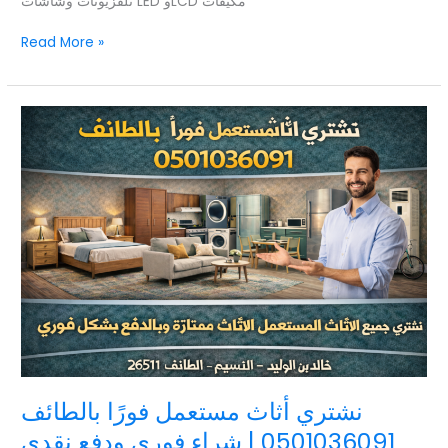
تلفزيونات وشاشات LED وLCD مكيفات
Read More »
نشتري
أثاث
مستعمل
فورًا
بالطائف
0501036091
|
شراء
فوري
ودفع
نقدي
نشتري أثاث مستعمل فورًا بالطائف
0501036091 | شراء فوري ودفع نقدي