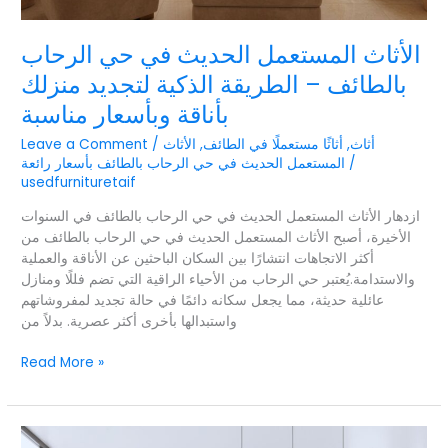
بأناقة
وبأسعار
الأثاث المستعمل الحديث في حي الرحاب
مناسبة
بالطائف – الطريقة الذكية لتجديد منزلك
بأناقة وبأسعار مناسبة
أثاث
,
أثاثًا مستعملًا في الطائف
,
الأثاث
/
Leave a Comment
/
المستعمل الحديث في حي الرحاب بالطائف بأسعار رائعة
usedfurnituretaif
ازدهار الأثاث المستعمل الحديث في حي الرحاب بالطائف في السنوات
الأخيرة، أصبح الأثاث المستعمل الحديث في حي الرحاب بالطائف من
أكثر الاتجاهات انتشارًا بين السكان الباحثين عن الأناقة والعملية
والاستدامة.يُعتبر حي الرحاب من الأحياء الراقية التي تضم فللًا ومنازل
عائلية حديثة، مما يجعل سكانه دائمًا في حالة تجديد لمفروشاتهم
واستبدالها بأخرى أكثر عصرية. بدلاً من
Read More »
الأثاث