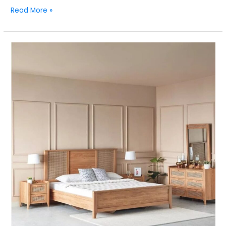
Read More »
0501036091-
أثاث
مستعمل
الطائف
–
شراء
وبيع
الأثاث
المستعمل
بأسعار
معقولة
في
الطائف