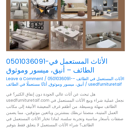
في
الطائف
–
أنيق،
ميسور
وموثوق
0501036091-الأثاث المستعمل في
الطائف – أنيق، ميسور وموثوق
0501036091-الأثاث المستعمل في الطائف –
/
Leave a Comment
usedfurnituretaif
/
أنيق، ميسور وموثوق
,
أثاثًا مستعملًا في الطائف
هل تبحث عن أثاث عالي الجودة دون إنفاق الكثير؟ في
usedfurnituretaif.com نجعل عملية شراء وبيع الأثاث المستعمل في
الطائف سهلة وبسيطة. من أطقم غرف المعيشة الأنيقة إلى مكاتب
العمل المتينة، منصتنا تربطك بمشترين وبائعين موثوقين، مما يضمن
صفقات بأسعار مناسبة وتجربة سلسة. لماذا تختار الأثاث المستعمل في
الطائف؟ شراء الأثاث المستعمل لا يتعلق فقط بتوفير