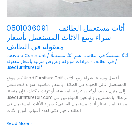
0501036091-أثاث مستعمل الطائف –
شراء وبيع الأثاث المستعمل بأسعار
معقولة في الطائف
أثاثًا مستعملًا في الطائف
,
اشترِ أثاثًا مستعملًا
/
Leave a Comment
/
في الطائف - مزادات موثوقة وعروض منزلية بأسعار معقولة
usedfurnituretaif
يُعد موقع Used Furniture Taif أفضل وسيلة لشراء وبيع الأثاث
المستعمل عالي الجودة في الطائف بأسعار مناسبة. سواء كنت تنتقل
إلى منزل جديد، أو تُجدد غرفة المعيشة، أو تؤثث مكتبك، فإن منصتنا
usedfurnituretaif.com تربطك بالمشترين والبائعين الموثوقين في
المدينة. لماذا تختار أثاث مستعمل الطائف؟ شراء الأثاث المستعمل في
الطائف خيار ذكي لعدة أسباب: أنواع الأثاث
Read More »