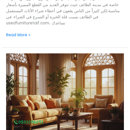
خاصة في مدينة الطائف حيث تتوفر العديد من القطع المميزة بأسعار
مناسبة.لكن كثيراً من الناس يقعون في أخطاء شراء الأثاث المستعمل
في الطائف بسبب قلة الخبرة أو التسرع في الشراء. في
usedfurnituretaif.com، نساعدك
Read More »
نصائح
الخبراء
التفاوض
على
أسعار
الأثاث
المستعمل
في
الطائف
–
وفر
بذكاء
واشتري