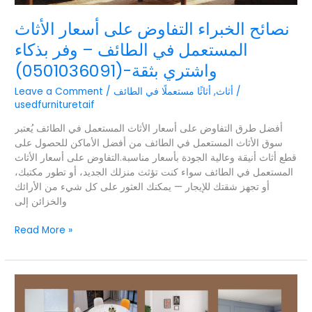
بثقة-
نصائح الخبراء التفاوض على أسعار الأثاث
(0501036091)
المستعمل في الطائف – وفر بذكاء
واشتري بثقة-(0501036091)
/
أثاث
,
أثاثًا مستعملًا في الطائف
/
Leave a Comment
usedfurnituretaif
أفضل طرق التفاوض على أسعار الأثاث المستعمل في الطائف يُعتبر
سوق الأثاث المستعمل في الطائف من أفضل الأماكن للحصول على
قطع أثاث أنيقة وعالية الجودة بأسعار مناسبة.التفاوض على أسعار الأثاث
المستعمل في الطائف سواء كنت تؤثث منزلك الجديد، أو تطور مكتبك،
أو تجهز شقتك للإيجار — يمكنك العثور على كل شيء من الأرائك
والخزائن إلى
Read More »
0501036091-
الأثاث
المستعمل