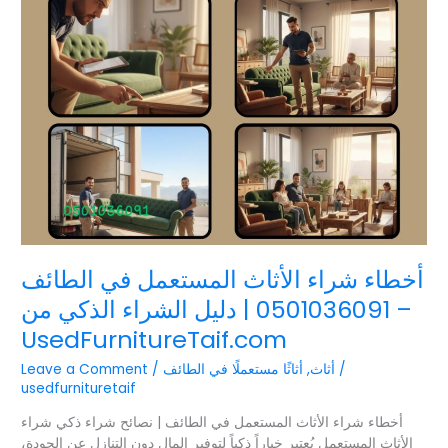
شراء
الأثاث
المستعمل
في
الطائف
–
0501036091
|
دليل
الشراء
الذكي
من
UsedFurnitureTaif.com
أخطاء شراء الأثاث المستعمل في الطائف
– 0501036091 | دليل الشراء الذكي من
UsedFurnitureTaif.com
/
أثاث
,
أثاثًا مستعملًا في الطائف
/
Leave a Comment
usedfurnituretaif
أخطاء شراء الأثاث المستعمل في الطائف | نصائح شراء ذكي شراء
الأثاث المستعمل يُعتبر خياراً ذكياً لتوفير المال دون التنازل عن الجودة،